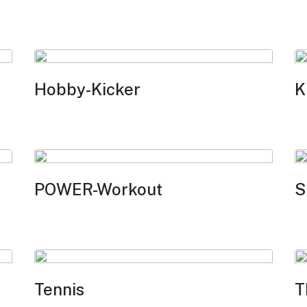
Hobby-Kicker
K
POWER-Workout
S
Tennis
T