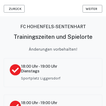
VORHERIGER BEITRAG: F-JUNIOREN
NÄCHSTER BE
ZURÜCK
WEITER
FC HOHENFELS-SENTENHART
Trainingszeiten und Spielorte
Änderungen vorbehalten!
18:00 Uhr - 19:00 Uhr
Dienstags
Sportplatz Liggersdorf
18:00 Uhr - 19:00 Uhr